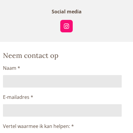
Social media
I
n
s
t
a
Neem contact op
g
r
a
Naam *
m
E-mailadres *
Vertel waarmee ik kan helpen: *