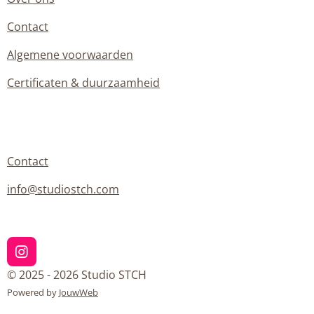
Contact
Algemene voorwaarden
Certificaten & duurzaamheid
Contact
info@studiostch.com
I
n
© 2025 - 2026 Studio STCH
s
Powered by
JouwWeb
t
a