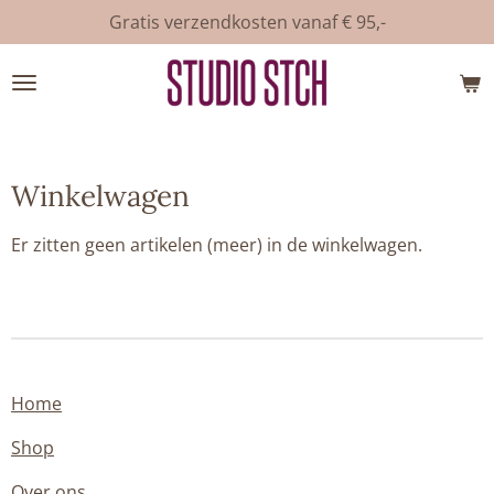
Gratis verzendkosten vanaf € 95,-
Ga
direct
naar
de
hoofdinhoud
Winkelwagen
Er zitten geen artikelen (meer) in de winkelwagen.
Home
Shop
Over ons