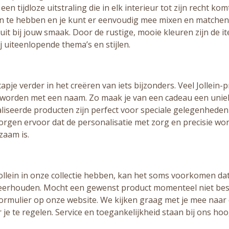
n tijdloze uitstraling die in elk interieur tot zijn recht kom
n te hebben en je kunt er eenvoudig mee mixen en matchen
sluit bij jouw smaak. Door de rustige, mooie kleuren zijn de
j uiteenlopende thema’s en stijlen.
pje verder in het creëren van iets bijzonders. Veel Jollein
worden met een naam. Zo maak je van een cadeau een uniek 
iseerde producten zijn perfect voor speciale gelegenhede
rgen ervoor dat de personalisatie met zorg en precisie wor
zaam is.
ein in onze collectie hebben, kan het soms voorkomen dat ee
 weerhouden. Mocht een gewenst product momenteel niet bes
formulier op onze website. We kijken graag met je mee naa
r je te regelen. Service en toegankelijkheid staan bij ons ho