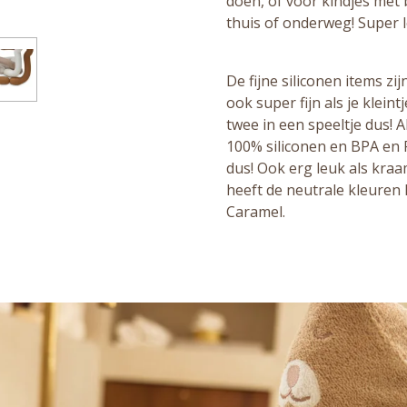
doen, of voor kindjes met 
thuis of onderweg! Super l
De fijne siliconen items zi
ook super fijn als je klein
twee in een speeltje dus! A
100% siliconen en BPA en PV
dus! Ook erg leuk als kraa
heeft de neutrale kleuren 
Caramel.