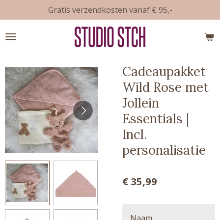
Gratis verzendkosten vanaf € 95,-
Ga
direct
naar
de
hoofdinhoud
Cadeaupakket
Wild Rose met
Jollein
Essentials |
Incl.
personalisatie
€ 35,99
Naam