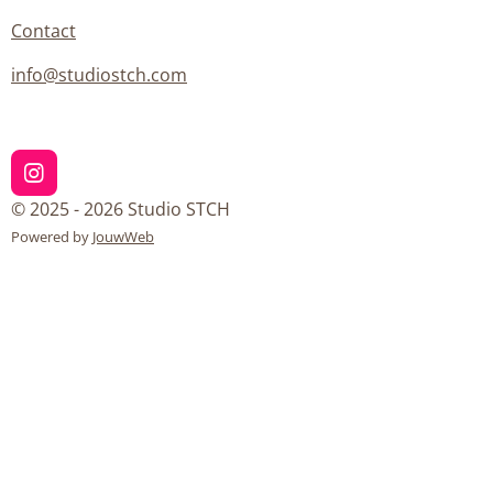
Contact
info@studiostch.com
I
n
© 2025 - 2026 Studio STCH
s
Powered by
JouwWeb
t
a
g
r
a
m