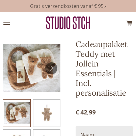
Gratis verzendkosten vanaf € 95,-
Ga
direct
naar
de
hoofdinhoud
Cadeaupakket
Teddy met
Jollein
Essentials |
Incl.
personalisatie
€ 42,99
Naam