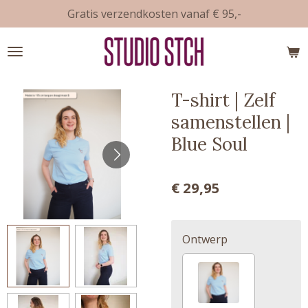
Gratis verzendkosten vanaf € 95,-
Ga
direct
naar
de
hoofdinhoud
T-shirt | Zelf
samenstellen |
Blue Soul
€ 29,95
Ontwerp