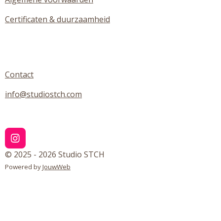
Certificaten & duurzaamheid
Contact
info@studiostch.com
I
n
© 2025 - 2026 Studio STCH
s
Powered by
JouwWeb
t
a
g
r
a
m