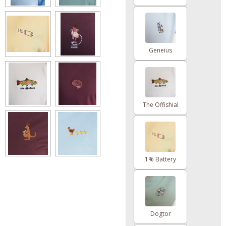
Geneius
The Offishial
1% Battery
Dogtor