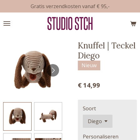
Gratis verzendkosten vanaf € 95,-
Ga
direct
naar
de
hoofdinhoud
Knuffel | Teckel
Diego
Nieuw
€ 14,99
Soort
Personaliseren