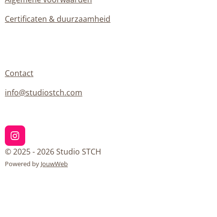
Certificaten & duurzaamheid
Contact
info@studiostch.com
I
n
© 2025 - 2026 Studio STCH
s
Powered by
JouwWeb
t
a
g
r
a
m