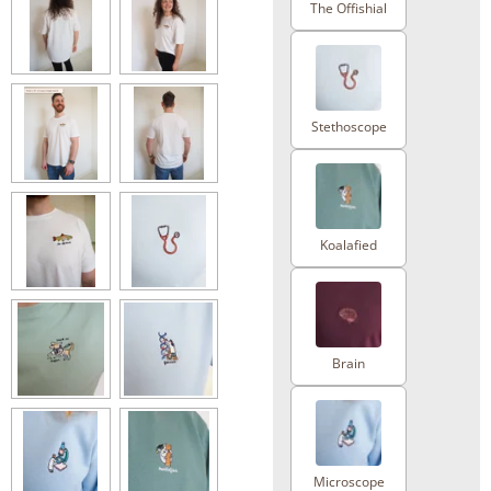
The Offishial
Stethoscope
Koalafied
Brain
Microscope