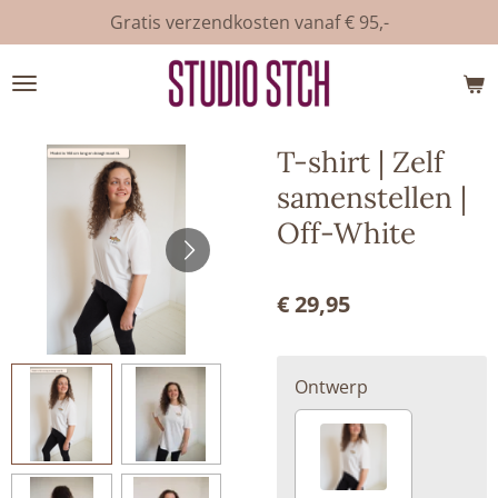
Gratis verzendkosten vanaf € 95,-
Ga
direct
naar
de
hoofdinhoud
T-shirt | Zelf
samenstellen |
Off-White
€ 29,95
Ontwerp