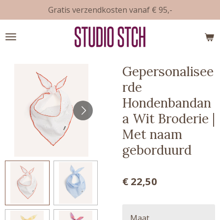
Gratis verzendkosten vanaf € 95,-
Ga
direct
naar
de
hoofdinhoud
Gepersonalisee
rde
Hondenbandan
a Wit Broderie |
Met naam
geborduurd
€ 22,50
Maat