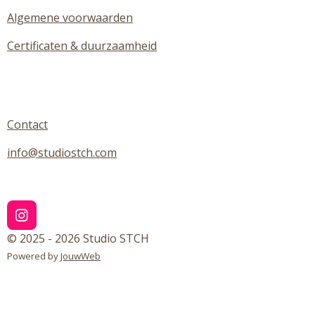
Algemene voorwaarden
Certificaten & duurzaamheid
Contact
info@studiostch.com
I
n
© 2025 - 2026 Studio STCH
s
Powered by
JouwWeb
t
a
g
r
a