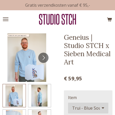
Gratis verzendkosten vanaf € 95,-
Ga
direct
naar
de
hoofdinhoud
Geneius |
Studio STCH x
Sieben Medical
Art
€ 59,95
Item