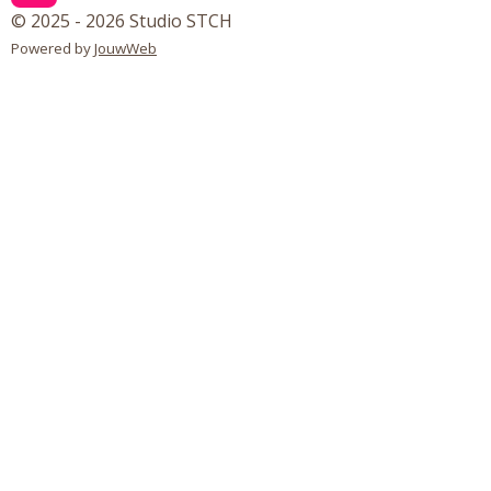
n
© 2025 - 2026 Studio STCH
s
Powered by
JouwWeb
t
a
g
r
a
m